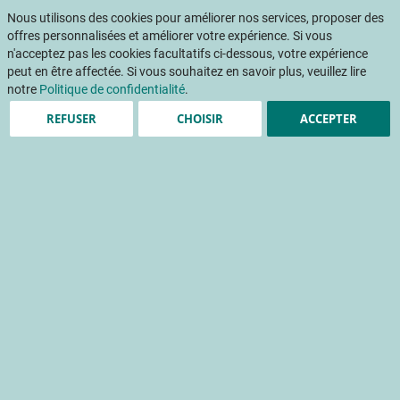
Aller
Mon pani
au
Nous utilisons des cookies pour améliorer nos services, proposer des
Af
contenu
offres personnalisées et améliorer votre expérience. Si vous
na
n'acceptez pas les cookies facultatifs ci-dessous, votre expérience
peut en être affectée. Si vous souhaitez en savoir plus, veuillez lire
notre
Politique de confidentialité
.
Accueil
Publications
INFOS CTIFL
REFUSER
CHOISIR
ACCEPTER
INFOS CTIFL 334 - Septembre 2017