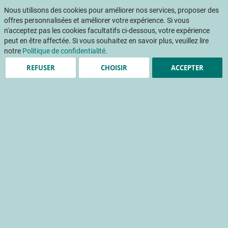
Aller
Mon pani
au
Nous utilisons des cookies pour améliorer nos services, proposer des
Af
contenu
offres personnalisées et améliorer votre expérience. Si vous
na
n'acceptez pas les cookies facultatifs ci-dessous, votre expérience
peut en être affectée. Si vous souhaitez en savoir plus, veuillez lire
notre
Politique de confidentialité
.
REFUSER
CHOISIR
ACCEPTER
Retour d'expériences sur
les bâches anti-pluie
Alternatives aux produits phytosanitaires sur pommiers
lutte physique
protection temporaire
bâche anti-pluie
Accueil
Publications
INFOS CTIFL
INFOS CTIFL 351 - mai 2019
Retour d'expériences sur les bâches anti-pluie