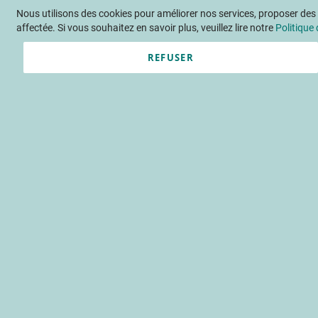
Nous utilisons des cookies pour améliorer nos services, proposer des o
Langue
FR
Contactez-nous
affectée. Si vous souhaitez en savoir plus, veuillez lire notre
Politique 
REFUSER
Actu
Évène
Avancées des 
Colletotrichum en verger de no
biologie du parasite/auxiliaire
champigno
Accueil
Publications
INFOS C