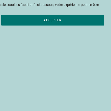
Mon panier
 les cookies facultatifs ci-dessous, votre expérience peut en être
ACCEPTER
et résultats
CTIFL
Nous rejoindre
 complexe
pathogène complexe