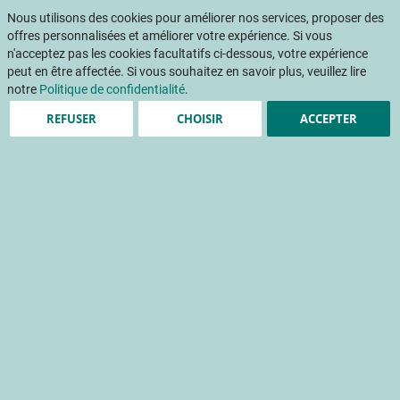
Aller
Mon pani
au
Nous utilisons des cookies pour améliorer nos services, proposer des
Af
contenu
offres personnalisées et améliorer votre expérience. Si vous
na
n'acceptez pas les cookies facultatifs ci-dessous, votre expérience
peut en être affectée. Si vous souhaitez en savoir plus, veuillez lire
notre
Politique de confidentialité
.
REFUSER
CHOISIR
ACCEPTER
Évaluation des solutions
robotiques : lancement des
projets STAIRS et
AGROBOSCOPE
Grand défi de la robotique agricole
expérimentation
robotique
Accueil
Publications
INFOS CTIFL
INFOS CTIFL 413 - juillet 2026
Évaluation des solutions robotiques : lancement des projets STAIRS et AGROBOSCOPE