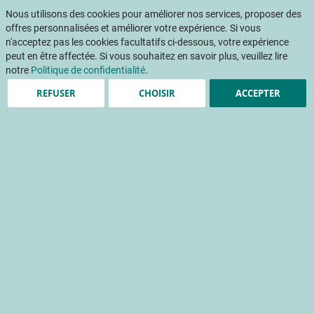
Aller
Mon pani
au
Nous utilisons des cookies pour améliorer nos services, proposer des
Af
contenu
offres personnalisées et améliorer votre expérience. Si vous
na
n'acceptez pas les cookies facultatifs ci-dessous, votre expérience
peut en être affectée. Si vous souhaitez en savoir plus, veuillez lire
notre
Politique de confidentialité
.
Accueil
Publications
INFOS CTIFL
REFUSER
CHOISIR
ACCEPTER
INFOS CTIFL 352 - juin 2019