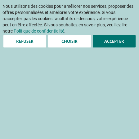
Aller
Mon pani
au
Nous utilisons des cookies pour améliorer nos services, proposer des
Af
contenu
offres personnalisées et améliorer votre expérience. Si vous
na
n'acceptez pas les cookies facultatifs ci-dessous, votre expérience
peut en être affectée. Si vous souhaitez en savoir plus, veuillez lire
notre
Politique de confidentialité
.
REFUSER
CHOISIR
ACCEPTER
Le projet CasDAR PulVéFix
à l'heure du bilan
Méthode d'application des produits phytosanitaires en
verger
lmr
pulvérisation
recherche
réglementation
résidu de pesticide
technique d'application du pesticide
dérive phytosanitaire
Accueil
Publications
INFOS CTIFL
INFOS CTIFL 366 - novembre 2020
Le projet CasDAR PulVéFix à l'heure du bilan