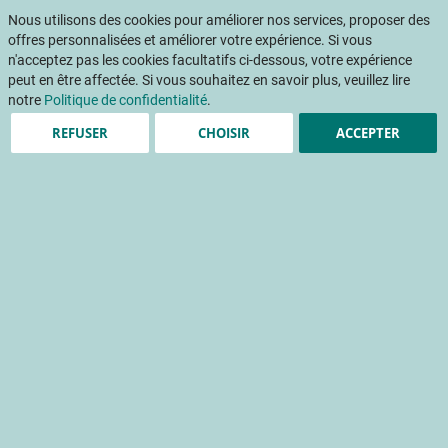
Aller
Mon pani
au
Nous utilisons des cookies pour améliorer nos services, proposer des
Af
contenu
offres personnalisées et améliorer votre expérience. Si vous
na
n'acceptez pas les cookies facultatifs ci-dessous, votre expérience
peut en être affectée. Si vous souhaitez en savoir plus, veuillez lire
notre
Politique de confidentialité
.
REFUSER
CHOISIR
ACCEPTER
Retour d'expérimentations
et perspectives
Culture de concombre palissée sur fil haut
calendrier de production
culture protégée
éclairage artificiel de la serre
lumière
main-d'oeuvre
marcottage
palissage
rentabilité
light-emitting diode (led)
Accueil
Publications
INFOS CTIFL
INFOS CTIFL 375 - octobre 2021
Retour d'expérimentations et perspectives