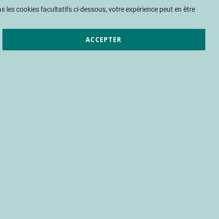
Mon panier
 les cookies facultatifs ci-dessous, votre expérience peut en être
ACCEPTER
et résultats
CTIFL
Nous rejoindre
 »
mier
entifiques