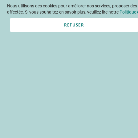
Nous utilisons des cookies pour améliorer nos services, proposer des o
Langue
FR
Contactez-nous
affectée. Si vous souhaitez en savoir plus, veuillez lire notre
Politique 
REFUSER
Actu
Évène
Accueil
Publications
INFOS C