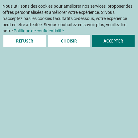
Aller
Mon pani
au
Nous utilisons des cookies pour améliorer nos services, proposer des
Af
contenu
offres personnalisées et améliorer votre expérience. Si vous
na
n'acceptez pas les cookies facultatifs ci-dessous, votre expérience
peut en être affectée. Si vous souhaitez en savoir plus, veuillez lire
notre
Politique de confidentialité
.
Accueil
Publications
INFOS CTIFL
REFUSER
CHOISIR
ACCEPTER
INFOS CTIFL 379 - mars 2022