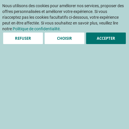
Aller
Mon pani
au
Nous utilisons des cookies pour améliorer nos services, proposer des
Af
contenu
offres personnalisées et améliorer votre expérience. Si vous
na
n'acceptez pas les cookies facultatifs ci-dessous, votre expérience
peut en être affectée. Si vous souhaitez en savoir plus, veuillez lire
notre
Politique de confidentialité
.
Accueil
Publications
INFOS CTIFL
REFUSER
CHOISIR
ACCEPTER
INFOS CTIFL 405 - mars 2025